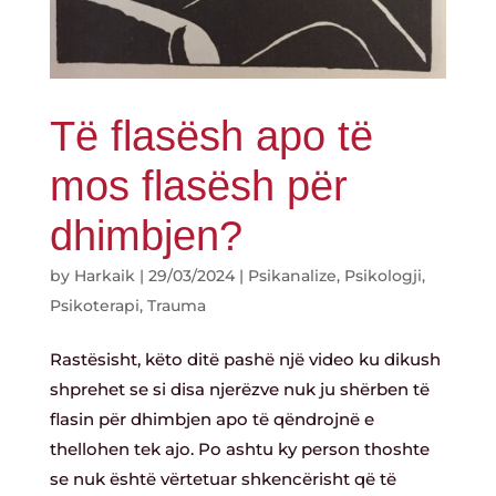
Të flasësh apo të
mos flasësh për
dhimbjen?
by
Harkaik
|
29/03/2024
|
Psikanalize
,
Psikologji
,
Psikoterapi
,
Trauma
Rastësisht, këto ditë pashë një video ku dikush
shprehet se si disa njerëzve nuk ju shërben të
flasin për dhimbjen apo të qëndrojnë e
thellohen tek ajo. Po ashtu ky person thoshte
se nuk është vërtetuar shkencërisht që të