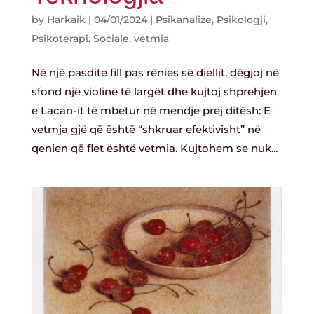
by
Harkaik
|
04/01/2024
|
Psikanalize
,
Psikologji
,
Psikoterapi
,
Sociale
,
vetmia
Në një pasdite fill pas rënies së diellit, dëgjoj në
sfond një violinë të largët dhe kujtoj shprehjen
e Lacan-it të mbetur në mendje prej ditësh: E
vetmja gjë që është “shkruar efektivisht” në
qenien që flet është vetmia. Kujtohem se nuk...