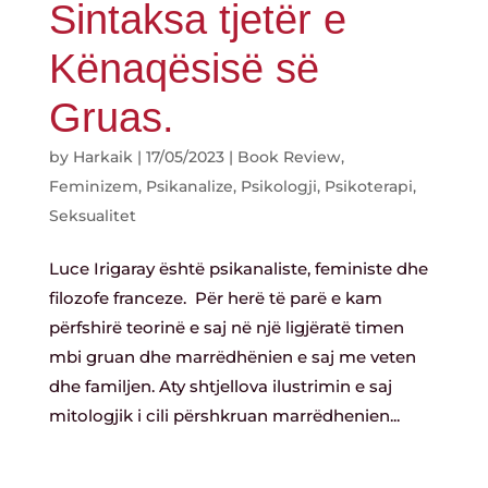
Sintaksa tjetër e
Kënaqësisë së
Gruas.
by
Harkaik
|
17/05/2023
|
Book Review
,
Feminizem
,
Psikanalize
,
Psikologji
,
Psikoterapi
,
Seksualitet
Luce Irigaray është psikanaliste, feministe dhe
filozofe franceze. Për herë të parë e kam
përfshirë teorinë e saj në një ligjëratë timen
mbi gruan dhe marrëdhënien e saj me veten
dhe familjen. Aty shtjellova ilustrimin e saj
mitologjik i cili përshkruan marrëdhenien...