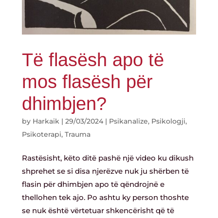
Të flasësh apo të
mos flasësh për
dhimbjen?
by
Harkaik
|
29/03/2024
|
Psikanalize
,
Psikologji
,
Psikoterapi
,
Trauma
Rastësisht, këto ditë pashë një video ku dikush
shprehet se si disa njerëzve nuk ju shërben të
flasin për dhimbjen apo të qëndrojnë e
thellohen tek ajo. Po ashtu ky person thoshte
se nuk është vërtetuar shkencërisht që të