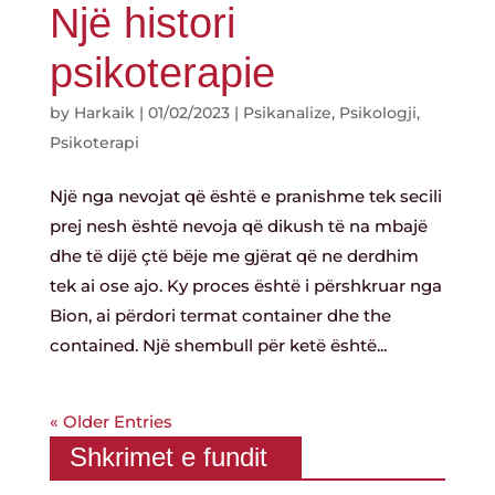
Një histori
psikoterapie
by
Harkaik
|
01/02/2023
|
Psikanalize
,
Psikologji
,
Psikoterapi
Një nga nevojat që është e pranishme tek secili
prej nesh është nevoja që dikush të na mbajë
dhe të dijë çtë bëje me gjërat që ne derdhim
tek ai ose ajo. Ky proces është i përshkruar nga
Bion, ai përdori termat container dhe the
contained. Një shembull për ketë është...
« Older Entries
Shkrimet e fundit