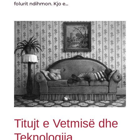
folurit ndihmon. Kjo e...
Titujt e Vetmisë dhe
Teknologjia