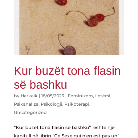
Kur buzët tona flasin
së bashku
by
Harkaik
|
18/05/2023
|
Feminizem
,
Letërsi
,
Psikanalize
,
Psikologji
,
Psikoterapi
,
Uncategorized
“Kur buzët tona flasin së bashku” është një
kapitull në librin “Ce Sexe qui n’en est pas un”