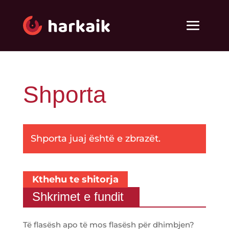
Shporta
Shporta juaj është e zbrazët.
Kthehu te shitorja
Shkrimet e fundit
Të flasësh apo të mos flasësh për dhimbjen?