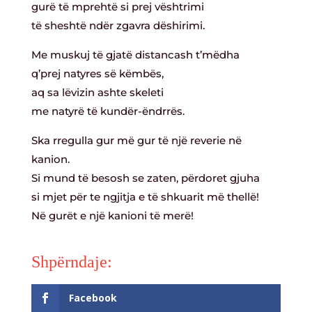
gurë të mprehtë si prej vështrimi
të sheshtë ndër zgavra dëshirimi.
Me muskuj të gjatë distancash t’mëdha
q’prej natyres së këmbës,
aq sa lëvizin ashte skeleti
me natyrë të kundër-ëndrrës.
Ska rregulla gur më gur të një reverie në
kanion.
Si mund të besosh se zaten, përdoret gjuha
si mjet për te ngjitja e të shkuarit më thellë!
Në gurët e një kanioni të merë!
Facebook