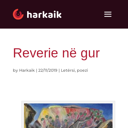
Reverie në gur
by
Harkaik
|
22/11/2019
|
Letërsi
,
poezi