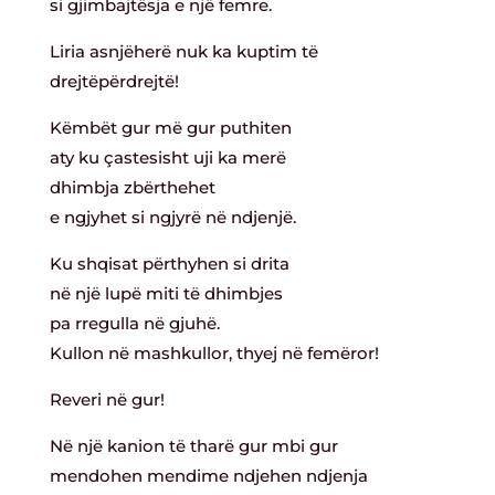
si gjimbajtësja e një femre.
Liria asnjëherë nuk ka kuptim të
drejtëpërdrejtë!
Këmbët gur më gur puthiten
aty ku çastesisht uji ka merë
dhimbja zbërthehet
e ngjyhet si ngjyrë në ndjenjë.
Ku shqisat përthyhen si drita
në një lupë miti të dhimbjes
pa rregulla në gjuhë.
Kullon në mashkullor, thyej në femëror!
Reveri në gur!
Në një kanion të tharë gur mbi gur
mendohen mendime ndjehen ndjenja