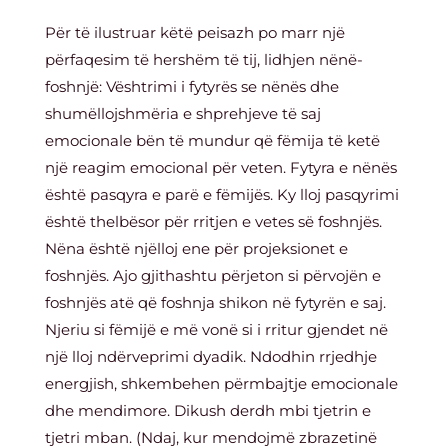
Për të ilustruar këtë peisazh po marr një
përfaqesim të hershëm të tij, lidhjen nënë-
foshnjë: Vështrimi i fytyrës se nënës dhe
shumëllojshmëria e shprehjeve të saj
emocionale bën të mundur që fëmija të ketë
një reagim emocional për veten. Fytyra e nënës
është pasqyra e parë e fëmijës. Ky lloj pasqyrimi
është thelbësor për rritjen e vetes së foshnjës.
Nëna është njëlloj ene për projeksionet e
foshnjës. Ajo gjithashtu përjeton si përvojën e
foshnjës atë që foshnja shikon në fytyrën e saj.
Njeriu si fëmijë e më vonë si i rritur gjendet në
një lloj ndërveprimi dyadik. Ndodhin rrjedhje
energjish, shkembehen përmbajtje emocionale
dhe mendimore. Dikush derdh mbi tjetrin e
tjetri mban. (Ndaj, kur mendojmë zbrazetinë