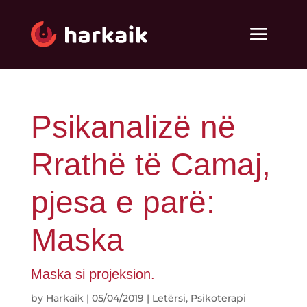
Psikanalizë në
Rrathë të Camaj,
pjesa e parë:
Maska
Maska si projeksion.
by
Harkaik
|
05/04/2019
|
Letërsi
,
Psikoterapi