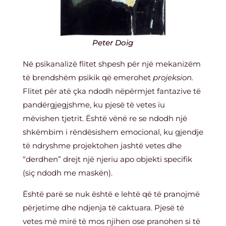
Peter Doig
Në psikanalizë flitet shpesh për një mekanizëm
të brendshëm psikik që emerohet
projeksion.
Flitet për atë çka ndodh nëpërmjet fantazive të
pandërgjegjshme, ku pjesë të vetes iu
mëvishen tjetrit.
Ë
shtë vënë re se ndodh një
shkëmbim i rëndësishem emocional, ku gjendje
të ndryshme projektohen jashtë vetes dhe
“derdhen” drejt një njeriu apo objekti specifik
(siç ndodh me maskën).
Është parë se nuk është e lehtë që të pranojmë
përjetime dhe ndjenja të caktuara. Pjesë të
vetes më mirë të mos njihen ose pranohen si të