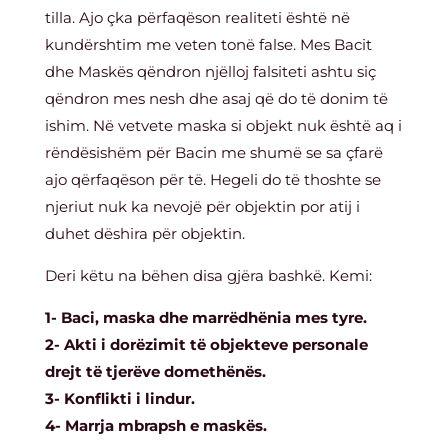
tilla. Ajo çka përfaqëson realiteti është në
kundërshtim me veten tonë false. Mes Bacit
dhe Maskës qëndron njëlloj falsiteti ashtu siç
qëndron mes nesh dhe asaj që do të donim të
ishim. Në vetvete maska si objekt nuk është aq i
rëndësishëm për Bacin me shumë se sa çfarë
ajo qërfaqëson për të. Hegeli do të thoshte se
njeriut nuk ka nevojë për objektin por atij i
duhet dëshira për objektin.
Deri këtu na bëhen disa gjëra bashkë. Kemi:
1- Baci, maska dhe marrëdhënia mes tyre.
2- Akti i dorëzimit të objekteve personale
drejt të tjerëve domethënës.
3- Konflikti i lindur.
4- Marrja mbrapsh e maskës.