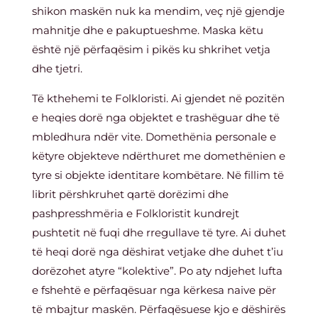
shikon maskën nuk ka mendim, veç një gjendje
mahnitje dhe e pakuptueshme. Maska këtu
është një përfaqësim i pikës ku shkrihet vetja
dhe tjetri.
Të kthehemi te Folkloristi. Ai gjendet në pozitën
e heqies dorë nga objektet e trashëguar dhe të
mbledhura ndër vite. Domethënia personale e
këtyre objekteve ndërthuret me domethënien e
tyre si objekte identitare kombëtare. Në fillim të
librit përshkruhet qartë dorëzimi dhe
pashpresshmëria e Folkloristit kundrejt
pushtetit në fuqi dhe rregullave të tyre. Ai duhet
të heqi dorë nga dëshirat vetjake dhe duhet t’iu
dorëzohet atyre “kolektive”. Po aty ndjehet lufta
e fshehtë e përfaqësuar nga kërkesa naive për
të mbajtur maskën. Përfaqësuese kjo e dëshirës