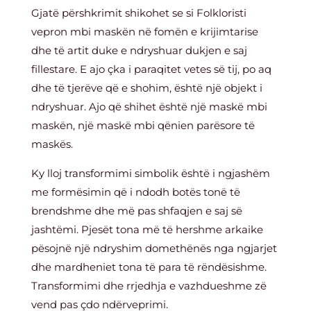
Gjatë përshkrimit shikohet se si Folkloristi
vepron mbi maskën në fomën e krijimtarise
dhe të artit duke e ndryshuar dukjen e saj
fillestare. E ajo çka i paraqitet vetes së tij, po aq
dhe të tjerëve që e shohim, është një objekt i
ndryshuar. Ajo që shihet është një maskë mbi
maskën, një maskë mbi qënien parësore të
maskës.
Ky lloj transformimi simbolik është i ngjashëm
me formësimin që i ndodh botës tonë të
brendshme dhe më pas shfaqjen e saj së
jashtëmi. Pjesët tona më të hershme arkaike
pësojnë një ndryshim domethënës nga ngjarjet
dhe mardheniet tona të para të rëndësishme.
Transformimi dhe rrjedhja e vazhdueshme zë
vend pas çdo ndërveprimi.