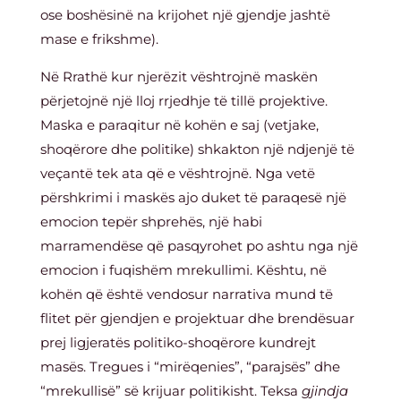
ose boshësinë na krijohet një gjendje jashtë
mase e frikshme).
Në Rrathë kur njerëzit vështrojnë maskën
përjetojnë një lloj rrjedhje të tillë projektive.
Maska e paraqitur në kohën e saj (vetjake,
shoqërore dhe politike) shkakton një ndjenjë të
veçantë tek ata që e vështrojnë. Nga vetë
përshkrimi i maskës ajo duket të paraqesë një
emocion tepër shprehës, një habi
marramendëse që pasqyrohet po ashtu nga një
emocion i fuqishëm mrekullimi. Kështu, në
kohën që është vendosur narrativa mund të
flitet për gjendjen e projektuar dhe brendësuar
prej ligjeratës politiko-shoqërore kundrejt
masës. Tregues i “mirëqenies”, “parajsës” dhe
“mrekullisë” së krijuar politikisht. Teksa
gjindja