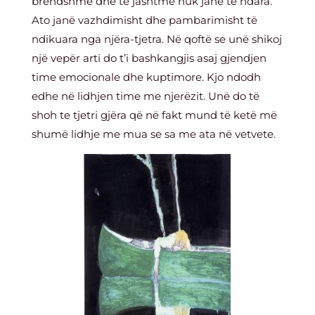
brendshme dhe të jashtme nuk janë të ndara.
Ato janë vazhdimisht dhe pambarimisht të
ndikuara nga njëra-tjetra. Në qoftë se unë shikoj
një vepër arti do t’i bashkangjis asaj gjendjen
time emocionale dhe kuptimore. Kjo ndodh
edhe në lidhjen time me njerëzit. Unë do të
shoh te tjetri gjëra që në fakt mund të ketë më
shumë lidhje me mua se sa me ata në vetvete.