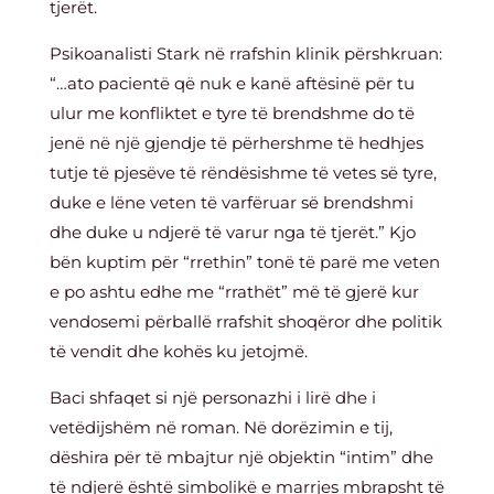
tjerët.
Psikoanalisti Stark në rrafshin klinik përshkruan:
“…ato pacientë që nuk e kanë aftësinë për tu
ulur me konfliktet e tyre të brendshme do të
jenë në një gjendje të përhershme të hedhjes
tutje të pjesëve të rëndësishme të vetes së tyre,
duke e lëne veten të varfëruar së brendshmi
dhe duke u ndjerë të varur nga të tjerët.” Kjo
bën kuptim për “rrethin” tonë të parë me veten
e po ashtu edhe me “rrathët” më të gjerë kur
vendosemi përballë rrafshit shoqëror dhe politik
të vendit dhe kohës ku jetojmë.
Baci shfaqet si një personazhi i lirë dhe i
vetëdijshëm në roman. Në dorëzimin e tij,
dëshira për të mbajtur një objektin “intim” dhe
të ndjerë është simbolikë e marrjes mbrapsht të