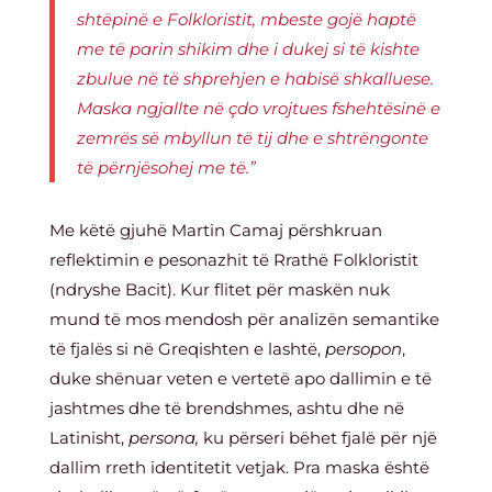
shtëpinë e Folkloristit, mbeste gojë haptë
me të parin shikim dhe i dukej si të kishte
zbulue në të shprehjen e habisë shkalluese.
Maska ngjallte në çdo vrojtues fshehtësinë e
zemrës së mbyllun të tij dhe e shtrëngonte
të përnjësohej me të.”
Me këtë gjuhë Martin Camaj përshkruan
reflektimin e pesonazhit të Rrathë Folkloristit
(ndryshe Bacit). Kur flitet për maskën nuk
mund të mos mendosh për analizën semantike
të fjalës si në Greqishten e lashtë,
persopon
,
duke shënuar veten e vertetë apo dallimin e të
jashtmes dhe të brendshmes, ashtu dhe në
Latinisht,
persona,
ku përseri bëhet fjalë për një
dallim rreth identitetit vetjak. Pra maska është