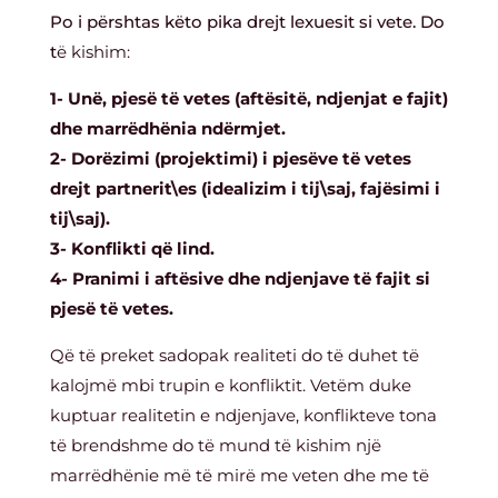
Po i përshtas këto pika drejt lexuesit si vete. Do
t
ë kishim:
1- Unë, pjesë të vetes (aftësitë, ndjenjat e fajit)
dhe marrëdhënia ndërmjet.
2- Dorëzimi (projektimi) i pjesëve të vetes
drejt partnerit\es (idealizim i tij\saj, fajësimi i
tij\saj).
3- Konflikti që lind.
4- Pranimi i aftësive dhe ndjenjave të fajit si
pjesë të vetes.
Që të preket sadopak realiteti do të duhet të
kalojmë mbi trupin e konfliktit. Vetëm duke
kuptuar realitetin e ndjenjave, konflikteve tona
të brendshme do të mund të kishim një
marrëdhënie më të mirë me veten dhe me të