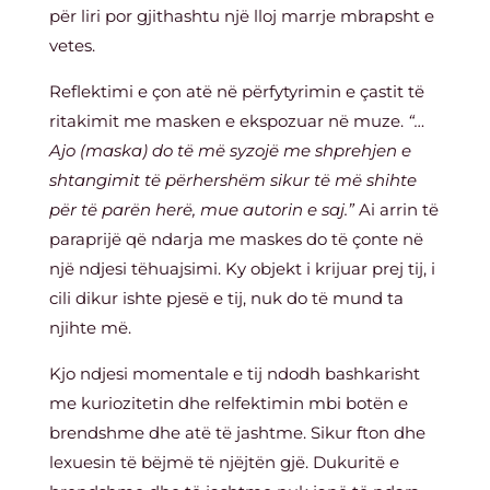
për liri por gjithashtu një lloj marrje mbrapsht e
vetes.
Reflektimi e çon atë në përfytyrimin e çastit të
ritakimit me masken e ekspozuar në muze.
“…
Ajo (maska) do të më syzojë me shprehjen e
shtangimit të përhershëm sikur të më shihte
për të parën herë, mue autorin e saj.”
Ai arrin të
paraprijë që ndarja me maskes do të çonte në
një ndjesi tëhuajsimi. Ky objekt i krijuar prej tij, i
cili dikur ishte pjesë e tij, nuk do të mund ta
njihte më.
Kjo ndjesi momentale e tij ndodh bashkarisht
me kuriozitetin dhe relfektimin mbi botën e
brendshme dhe atë të jashtme. Sikur fton dhe
lexuesin të bëjmë të njëjtën gjë. Dukuritë e