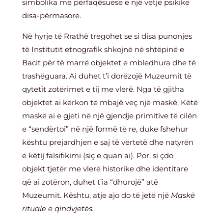
simbolika më përfaqësuese e një vetje psikike
disa-përmasore.
Në hyrje të Rrathë tregohet se si disa punonjes
të Institutit etnografik shkojnë në shtëpinë e
Bacit për të marrë objektet e mbledhura dhe të
trashëguara. Ai duhet t’i dorëzojë Muzeumit të
qytetit zotërimet e tij me vlerë. Nga të gjitha
objektet ai kërkon të mbajë veç një maskë. Këtë
maskë ai e gjeti në një gjendje primitive të cilën
e “sendërtoi” në një formë të re, duke fshehur
kështu prejardhjen e saj të vërtetë dhe natyrën
e këtij falsifikimi (siç e quan ai). Por, si çdo
objekt tjetër me vlerë historike dhe identitare
që ai zotëron, duhet t’ia “dhurojë” atë
Muzeumit. Kështu, atje ajo do të jetë një
Maskë
rituale e qindvjetës.