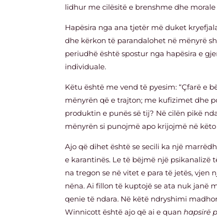
lidhur me cilësitë e brenshme dhe morale t
Hapësira nga ana tjetër më duket kryefjala
dhe kërkon të parandalohet në mënyrë shk
periudhë është spostur nga hapësira e gje
individuale.
Këtu është me vend të pyesim: “Çfarë e bën
mënyrën që e trajton; me kufizimet dhe po
produktin e punës së tij? Në cilën pikë n
mënyrën si punojmë apo krijojmë në këto
Ajo që dihet është se secili ka një marr
e karantinës. Le të bëjmë një psikanalizë 
na tregon se në vitet e para të jetës, vjen
nëna. Ai fillon të kuptojë se ata nuk janë m
qenie të ndara. Në këtë ndryshimi madhor
Winnicott është ajo që ai e quan
hapsirë 