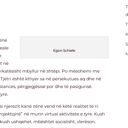
T
T
K
zënë
S
reale
Egon Schiele
N
e
et në
, përkatësisht mbyllur në shtëpi. Po mësohemi me
 Tjetri është kthyer sa në persekutues aq dhe në
ances, përgjegjësisë por dhe të pasigurisë.
tyre.
i njerezit kanë zënë vend në këtë realitet të ri:
rojektojnë
” në murin virtual aktivitete e tyre. Kush
 kush ushqehet, mbështet socialisht, vlerëson,