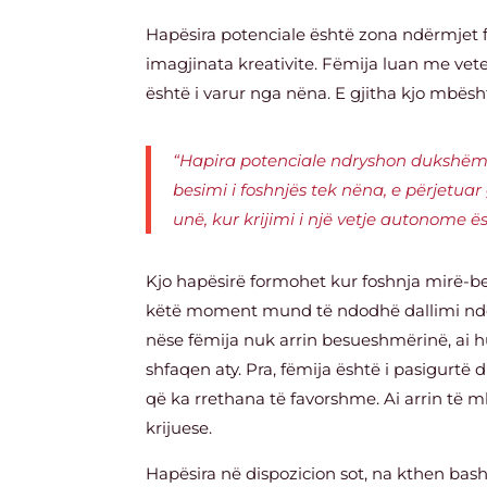
Hapësira potenciale është zona ndërmjet f
imagjinata kreativite. Fëmija luan me veten
është i varur nga nëna. E gjitha kjo mbësh
“Hapira potenciale ndryshon dukshëm ng
besimi i foshnjës tek nëna, e përjetuar
unë, kur krijimi i një vetje autonome ës
Kjo hapësirë formohet kur foshnja mirë-be
këtë moment mund të ndodhë dallimi ndër
nëse fëmija nuk arrin besueshmërinë, ai
shfaqen aty. Pra, fëmija është i pasigurtë 
që ka rrethana të favorshme. Ai arrin të 
krijuese.
Hapësira në dispozicion sot, na kthen bash