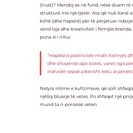
(trust)?
Mendoj se në fund, nëse duam të 
strukturë me një tjetër. Ata që nuk kanë a
kohë (dhe hapsirë) për të përjetuar ndarje
vend loja dhe kreativiteti i fëmijës brenda
puna si i rritur.
“Hapësira potenciale midis foshnjës dhe
dhe shoqërisë apo botës, varet nga përv
individin sepse pikërisht këtu ai përjeto
Natyra intime e kufizimeve, që solli shfaqja
njëlloj bluarje të vetes. Po shfaqet një pri
mund ta ri-porosisë veten.