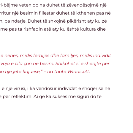
ri-bëjmë veten do na duhet të zëvendësojmë një
rritur një besimin fillestar duhet të kthehen pas në
n, pa ndarje. Duhet të shkojnë pikërisht aty ku zë
, me pas ta rishfaqin atë aty ku është kultura dhe
 nënës, midis fëmijës dhe familjes, midis individit
oja e cila çon në besim. Shikohet si e shenjtë për
n një jetë krijuese,”
– na thotë Winnicott.
 e një virusi, i ka vendosur
individët e shoqërisë në
rje për reflektim. Ai që ka sukses me siguri do të