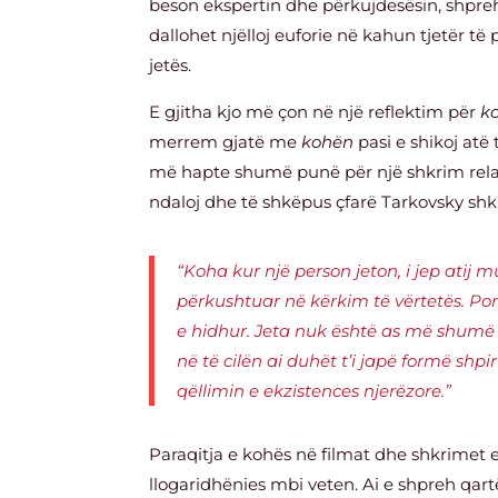
beson ekspertin dhe përkujdesësin, shpr
dallohet njëlloj euforie në kahun tjetër të 
jetës.
E gjitha kjo më çon në një reflektim për
k
merrem gjatë me
kohën
pasi e shikoj atë 
më hapte shumë punë për një shkrim relat
ndaloj dhe të shkëpus çfarë Tarkovsky sh
“Koha kur një person jeton, i jep atij 
përkushtuar në kërkim të vërtetës. Po
e hidhur. Jeta nuk është as më shumë 
në të cilën ai duhët t’i japë formë shpi
qëllimin e ekzistences njerëzore.”
Paraqitja e kohës në filmat dhe shkrimet 
llogaridhënies mbi veten. Ai e shpreh qart