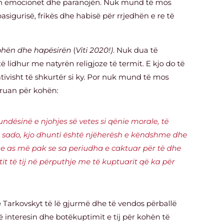
eh emocionet dhe paranojën. Nuk mund të mos
pasigurisë, frikës dhe habisë për rrjedhën e re të
ohën dhe hapësirën
(
Viti 2020!)
. Nuk dua të
të lidhur me natyrën religjoze të termit. E kjo do të
ivisht të shkurtër si ky. Por nuk mund të mos
kruan për kohën:
mundësinë e njohjes së vetes si qënie morale, të
r sado, kjo dhunti është njëherësh e këndshme dhe
e as më pak se sa periudha e caktuar për të dhe
rtit të tij në përputhje me të kuptuarit që ka për
e Tarkovskyt të lë gjurmë dhe të vendos përballë
ë interesin dhe botëkuptimit e tij për kohën të