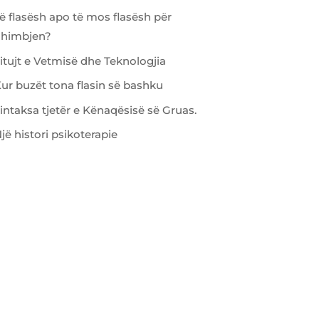
ë flasësh apo të mos flasësh për
dhimbjen?
itujt e Vetmisë dhe Teknologjia
ur buzët tona flasin së bashku
intaksa tjetër e Kënaqësisë së Gruas.
jë histori psikoterapie