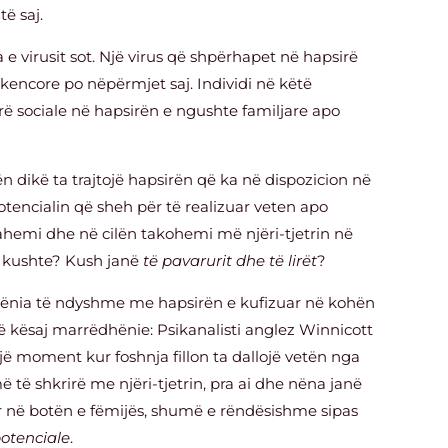
ë saj.
 e virusit sot. Një virus që shpërhapet në hapsirë
encore po nëpërmjet saj. Individi në këtë
rë sociale në hapsirën e ngushte familjare apo
 dikë ta trajtojë hapsirën që ka në dispozicion në
tencialin që sheh për të realizuar veten apo
dahemi dhe në cilën takohemi më njëri-tjetrin në
 kushte? Kush janë
të pavarurit dhe të lirët
?
ëdhënia të ndyshme me hapsirën e kufizuar në kohën
të kësaj marrëdhënie: Psikanalisti anglez Winnicott
 një moment kur foshnja fillon ta dallojë vetën nga
ë të shkrirë me njëri-tjetrin, pra ai dhe nëna janë
 në botën e fëmijës, shumë e rëndësishme sipas
potenciale
.