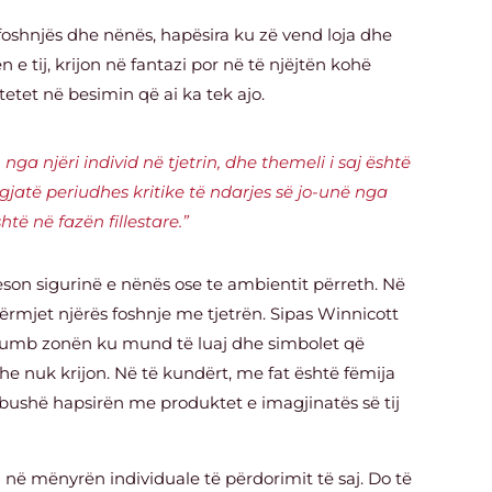
oshnjës dhe nënës, hapësira ku zë vend loja dhe
 e tij, krijon në fantazi por në të njëjtën kohë
tetet në besimin që ai ka tek ajo.
a njëri individ në tjetrin, dhe themeli i saj është
 gjatë periudhes kritike të ndarjes së jo-unë nga
htë në fazën fillestare.”
son sigurinë e nënës ose te ambientit përreth. Në
mjet njërës foshnje me tjetrën. Sipas Winnicott
 humb zonën ku mund të luaj dhe simbolet që
dhe nuk krijon. Në të kundërt, me fat është fëmija
mbushë hapsirën me produktet e imagjinatës së tij
 në mënyrën individuale të përdorimit të saj. Do të