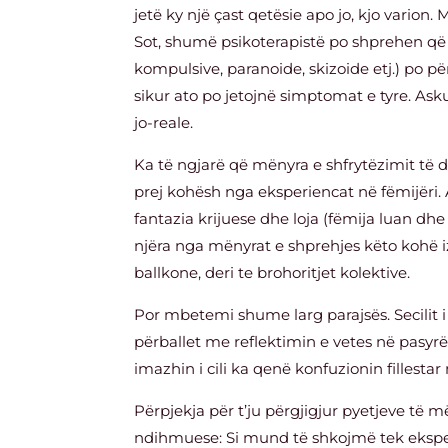
jetë ky një çast qetësie apo jo, kjo varion.
Sot, shumë psikoterapistë po shprehen që 
kompulsive, paranoide, skizoide etj.) po pë
sikur ato po jetojnë simptomat e tyre. As
jo-reale.
Ka të ngjarë që mënyra e shfrytëzimit të d
prej kohësh nga eksperiencat në fëmijëri.
fantazia krijuese dhe loja (fëmija luan dhe 
njëra nga mënyrat e shprehjes këto kohë iz
ballkone, deri te brohoritjet kolektive.
Por mbetemi shume larg parajsës. Secilit i
përballet me reflektimin e vetes në pasyrë
imazhin i cili ka qenë konfuzionin fillestar
Përpjekja për t’ju përgjigjur pyetjeve të
ndihmuese:
Si mund të shkojmë tek eksper