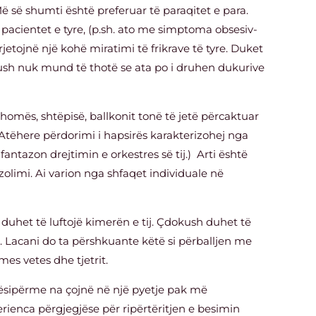
 Më së shumti është preferuar të paraqitet e para.
pacientet e tyre, (p.sh. ato me simptoma obsesiv-
rjetojnë një kohë miratimi të frikrave të tyre. Duket
kush nuk mund të thotë se ata po i druhen dukurive
homës, shtëpisë, ballkonit tonë të jetë përcaktuar
 Atëhere përdorimi i hapsirës karakterizohej nga
fantazon drejtimin e orkestres së tij.) Arti është
olimi. Ai varion nga shfaqet individuale në
 duhet të luftojë kimerën e tij. Çdokush duhet të
. Lacani do ta përshkuante këtë si përballjen me
 mes vetes dhe tjetrit.
 mësipërme na çojnë në një pyetje pak më
ienca përgjegjëse për ripërtëritjen e besimin