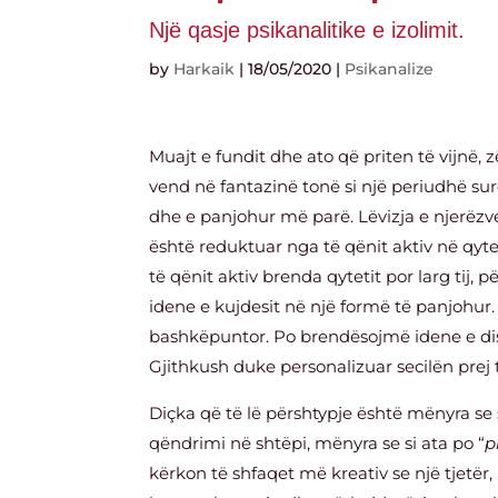
Një qasje psikanalitike e izolimit.
by
Harkaik
|
18/05/2020
|
Psikanalize
Muajt e fundit dhe ato që priten të vijnë, 
vend në fantazinë tonë si një periudhë su
dhe e panjohur më parë. Lëvizja e njerëzv
është reduktuar nga të qënit aktiv në qyt
të qënit aktiv brenda qytetit por larg tij
idene e kujdesit në një formë të panjohur.
bashkëpuntor. Po brendësojmë idene e dist
Gjithkush duke personalizuar secilën prej 
Diçka që të lë përshtypje është mënyra se s
qëndrimi në shtëpi, mënyra se si ata po “
p
kërkon të shfaqet më kreativ se një tjetër,