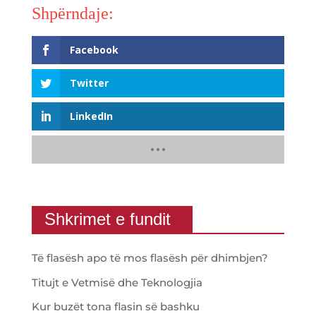
Facebook
Twitter
LinkedIn
Shkrimet e fundit
Të flasësh apo të mos flasësh për dhimbjen?
Titujt e Vetmisë dhe Teknologjia
Kur buzët tona flasin së bashku