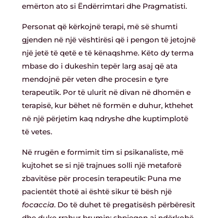
emërton ato si Ëndërrimtari dhe Pragmatisti.
Personat që kërkojnë terapi, më së shumti
gjenden në një vështirësi që i pengon të jetojnë
një jetë të qetë e të kënaqshme. Këto dy terma
mbase do i dukeshin tepër larg asaj që ata
mendojnë për veten dhe procesin e tyre
terapeutik. Por të ulurit në divan në dhomën e
terapisë, kur bëhet në formën e duhur, kthehet
në një përjetim kaq ndryshe dhe kuptimplotë
të vetes.
Në rrugën e formimit tim si psikanaliste, më
kujtohet se si një trajnues solli një metaforë
zbavitëse për procesin terapeutik: Puna me
pacientët thotë ai është sikur të bësh një
focaccia
. Do të duhet të pregatisësh përbëresit
dhe duke rrahur brumin; shpjegon ai ndërkohë