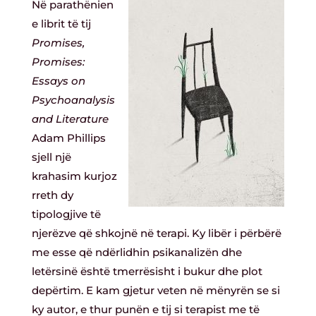
Në parathënien
e librit të tij
Promises,
Promises:
Essays on
Psychoanalysis
and Literature
Adam Phillips
sjell një
krahasim kurjoz
rreth dy
tipologjive të
njerëzve që shkojnë në terapi. Ky libër i përbërë
me esse që ndërlidhin psikanalizën dhe
letërsinë është tmerrësisht i bukur dhe plot
depërtim. E kam gjetur veten në mënyrën se si
ky autor, e thur punën e tij si terapist me të