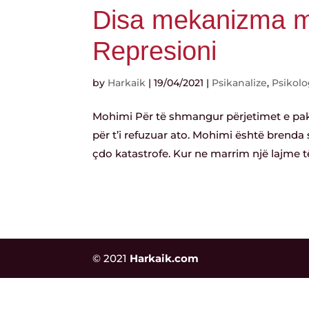
Disa mekanizma m
Represioni
by
Harkaik
|
19/04/2021
|
Psikanalize
,
Psikolo
Mohimi Për të shmangur përjetimet e pakë
për t’i refuzuar ato. Mohimi është brenda 
çdo katastrofe. Kur ne marrim një lajme të
© 2021
Harkaik.com