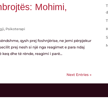
brojtës: Mohimi,
T
T
K
gji
,
Psikoterapi
S
ndshme, qysh prej foshnjërise, ne jemi përpjekur
N
secilit prej nesh si një nga reagimet e para ndaj
 keq dhe të rënde, reagimi i parë...
Next Entries »