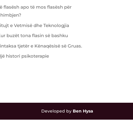
ë flasësh apo të mos flasësh për
dhimbjen?
itujt e Vetmisë dhe Teknologjia
ur buzët tona flasin së bashku
intaksa tjetër e Kënaqësisë së Gruas.
jë histori psikoterapie
Developed by
Ben Hysa