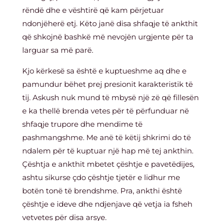
rëndë dhe e vështirë që kam përjetuar
ndonjëherë etj. Këto janë disa shfaqje të ankthit
që shkojnë bashkë më nevojën urgjente për ta
larguar sa më parë.
Kjo kërkesë sa është e kuptueshme aq dhe e
pamundur bëhet prej presionit karakteristik të
tij. Askush nuk mund të mbysë një zë që fillesën
e ka thellë brenda vetes për të përfunduar në
shfaqje trupore dhe mendime të
pashmangshme. Me anë të këtij shkrimi do të
ndalem për të kuptuar një hap më tej ankthin.
Çështja e ankthit mbetet çështje e pavetëdijes,
ashtu sikurse çdo çështje tjetër e lidhur me
botën tonë të brendshme. Pra, ankthi është
çështje e ideve dhe ndjenjave që vetja ia fsheh
vetvetes për disa arsye.