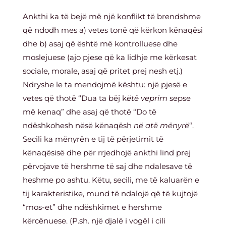
Ankthi ka të bejë më një konflikt të brendshme
që ndodh mes a) vetes tonë që kërkon kënaqësi
dhe b) asaj që është më kontrolluese dhe
moslejuese (ajo pjese që ka lidhje me kërkesat
sociale, morale, asaj që pritet prej nesh etj.)
Ndryshe le ta mendojmë kështu: një pjesë e
vetes që thotë “Dua ta bëj k
ëtë veprim
sepse
më kenaq” dhe asaj që thotë “Do të
ndëshkohesh nësë kënaqësh
në atë mënyrë
“.
Secili ka mënyrën e tij të përjetimit të
kënaqësisë dhe për rrjedhojë ankthi lind prej
përvojave të hershme të saj dhe ndalesave të
heshme po ashtu. Këtu, secili, me të kaluarën e
tij karakteristike, mund të ndalojë që të kujtojë
“mos-et” dhe ndëshkimet e hershme
kërcënuese. (P.sh. një djalë i vogël i cili