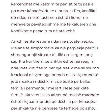
kërcënohet me kastrim të penisit të tij pasi ai
po merr kënaqësi duke u prekur.) Pra, konflikti
që ndodh në të tashmen është i lidhur në
mënyrë të pavetëdijshme me të kaluarën dhe
konfliktet e paraqitura në atë kohë.
Ankthi është reagimi ndaj një situate rreziku.
Me anë të simptomave ka një përpjekje për t’ju
shmangur një situate të tillë ose largimi prej
saj. Pra kur themi se ankthi është një reagim
ndaj rrezikut, flasim për një rrezik me së shumti
irracional që vjen nga brenda nesh, siç mund të
jetë rreziku i ndëshkimit që është përballur
fëmija i përmendur më lart. Nëse për këtë
fëmijë, aktiviteti seksual sot në moshë madhore
është i lejuar mundet që dëshira për kënaqësi,
për shkak të një pengese, të terheqë po ashtu