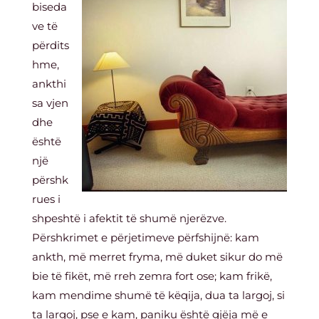
biseda
ve të
përdits
hme,
ankthi
sa vjen
dhe
është
një
përshk
rues i
shpeshtë i afektit të shumë njerëzve.
Përshkrimet e përjetimeve përfshijnë: kam
ankth, më merret fryma, më duket sikur do më
bie të fikët, më rreh zemra fort ose; kam frikë,
kam mendime shumë të këqija, dua ta largoj, si
ta largoj, pse e kam, paniku është gjëja më e