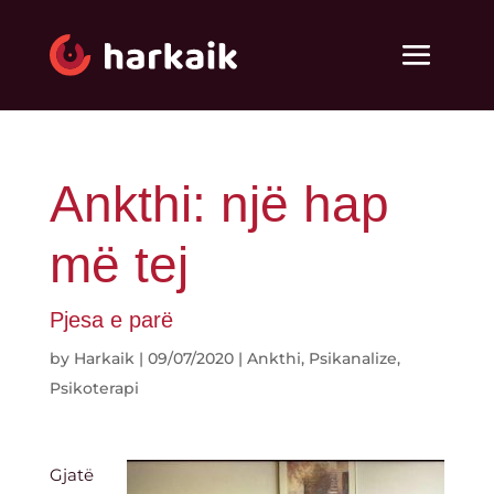
Ankthi: një hap
më tej
Pjesa e parë
by
Harkaik
|
09/07/2020
|
Ankthi
,
Psikanalize
,
Psikoterapi
Gjatë