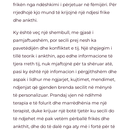
frikën nga ndëshkimi i përjetuar në fëmijëri. Për
rrjedhojë kjo mund të krijojnë një ndjesi frike
dhe ankthi.
Ky është veç një shembull, me gjasë i
pamjaftueshëm, por secili prej nesh ka
pavetëdijën dhe konfliktet e tij. Një shpjegim i
tillë teorik i ankthin, apo edhe informacione të
tjera rreth tij, nuk mjaftojnë për ta shëruar atë,
pasi ky është një infomacion i përgjithshëm dhe
aspak i lidhur me ngjarjet, kujtimet, mendimet,
ndjenjat që gjenden brenda secilit në mënyrë
të personalizuar. Prandaj vjen në ndihmë
terapia e të folurit dhe marrëdhënia me një
terapist, duke krijuar një botë tjetër ku secili do
të ndjehet më pak vetëm përballë frikës dhe
ankthit, dhe do të dalë nga aty më i fortë për të