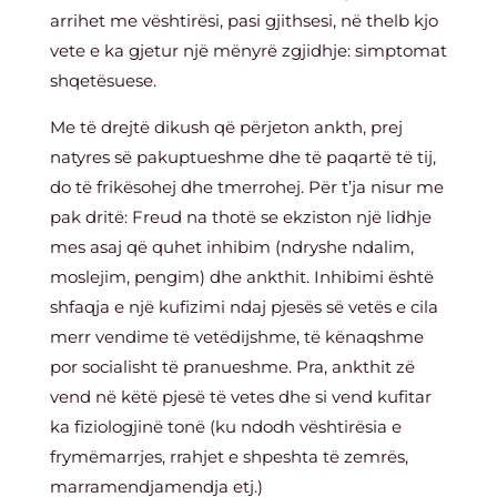
arrihet me vështirësi, pasi gjithsesi, në thelb kjo
vete e ka gjetur një mënyrë zgjidhje: simptomat
shqetësuese.
Me të drejtë dikush që përjeton ankth, prej
natyres së pakuptueshme dhe të paqartë të tij,
do të frikësohej dhe tmerrohej. Për t’ja nisur me
pak dritë: Freud na thotë se ekziston një lidhje
mes asaj që quhet inhibim (ndryshe ndalim,
moslejim, pengim) dhe ankthit. Inhibimi është
shfaqja e një kufizimi ndaj pjesës së vetës e cila
merr vendime të vetëdijshme, të kënaqshme
por socialisht të pranueshme. Pra, ankthit zë
vend në këtë pjesë të vetes dhe si vend kufitar
ka fiziologjinë tonë (ku ndodh vështirësia e
frymëmarrjes, rrahjet e shpeshta të zemrës,
marramendjamendja etj.)