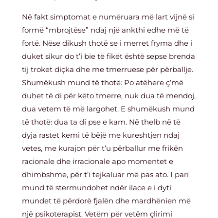
Në fakt simptomat e numëruara më lart vijnë si
formë “mbrojtëse” ndaj një ankthi edhe më të
fortë. Nëse dikush thotë se i merret fryma dhe i
duket sikur do t’i bie të fikët është sepse brenda
tij troket diçka dhe me tmerruese për përballje.
Shumëkush mund të thotë: Po atëhere ç’më
duhet të di për këto tmerre, nuk dua të mendoj,
dua vetem të më largohet. E shumëkush mund
të thotë: dua ta di pse e kam. Në thelb në të
dyja rastet kemi të bëjë me kureshtjen ndaj
vetes, me kurajon për t’u përballur me frikën
racionale dhe irracionale apo momentet e
dhimbshme, për t’i tejkaluar më pas ato. I pari
mund të stermundohet ndër ilace e i dyti
mundet të përdorë fjalën dhe mardhënien më
një psikoterapist. Vetëm për vetëm çlirimi